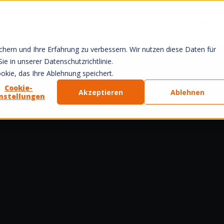
Services
Referenzen
Über 
▾
▾
hern und Ihre Erfahrung zu verbessern. Wir nutzen diese Daten für
e in unserer Datenschutzrichtlinie.
kie, das Ihre Ablehnung speichert.
Cookie-
Akzeptieren
Ablehnen
instellungen