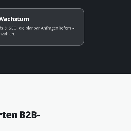
 Wachstum
s & SEO, die planbar Anfragen liefern –
nzahlen.
ten B2B-