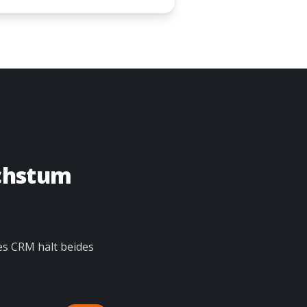
achstum
es CRM hält beides