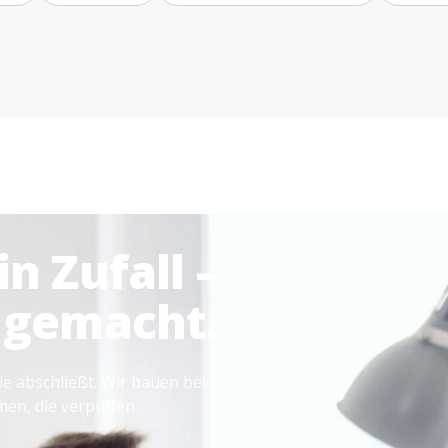
n Zufall –
 gemacht.
sie abschließt. Wir bauen beides so auf, dass
en, die verpuffen.