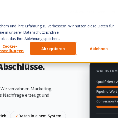
Services
Referenzen
Über 
▾
▾
hern und Ihre Erfahrung zu verbessern. Wir nutzen diese Daten für
e in unserer Datenschutzrichtlinie.
kie, das Ihre Ablehnung speichert.
Cookie-
Akzeptieren
Ablehnen
instellungen
 MITTELSTAND IM DACH-RAUM
Abschlüsse.
WACHSTUM 
Qualifizierte
Wir verzahnen Marketing,
Pipeline-Wert
as Nachfrage erzeugt und
Conversion R
rieb
✓
Daten in einem System