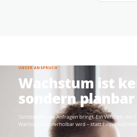
UNSER ANSPRUCH
Wachstum ist kei
sondern planbar
Sichtbarkeit, die Anfragen bringt. Ein Vertrieb, der 
Wachstum wiederholbar wird – statt Einzelmaßnahm